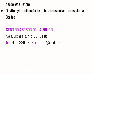
desde este Centro.
Gestión y tramitación de fichas de usuarias que asisten al
Centro
CENTRO ASESOR DE LA MUJER
Avda. España, s/n. 51001 Ceuta.
Tel.:
956 52 20 02
|
Email:
cam@ceuta.es
ATENCIÓN A LAS VÍCTIMAS DE VIOLENCIA
CONTRA LAS MUJERES
Teléfono​
016
WhatsApp