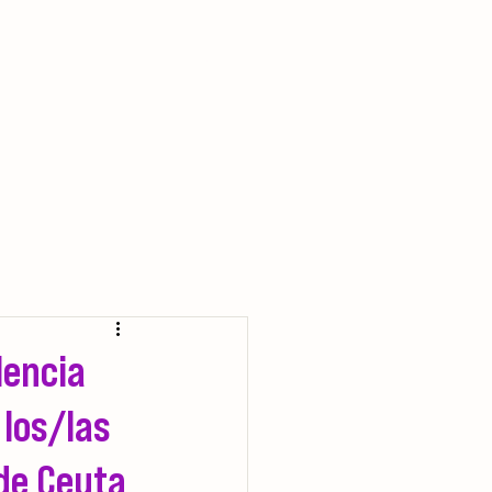
SOCIAL
CENTRO CRISIS 24 H
NOTICIAS
25N
lencia
 los/las
 de Ceuta