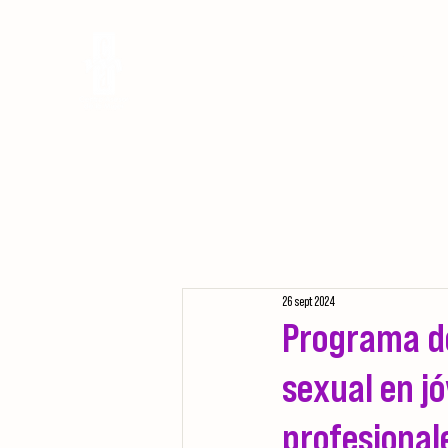
INICIO
CENTRO ASESOR DE LA MUJER
26 sept 2024
Programa de
sexual en j
profesional