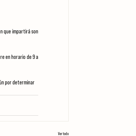
en que impartirá son 
re en horario de 9 a 
aún por determinar
Ver todo