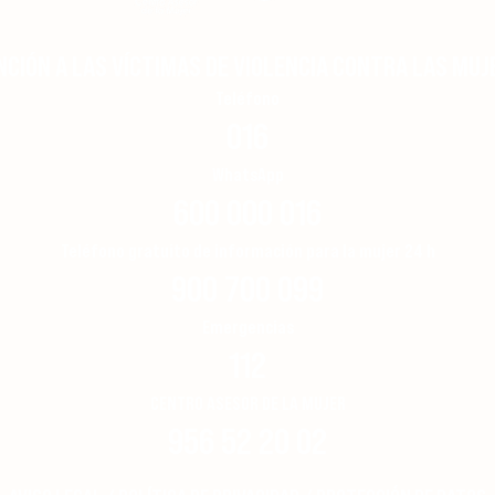
NCIÓN A LAS VÍCTIMAS DE VIOLENCIA CONTRA LAS MUJ
INICIO INSCRIPCIÓN: Talleres
Guía 
Formativos y de Participación
domic
Teléfono​
Social del CAM para el curso 2026-
016
2027.
WhatsApp
600 000 016
Teléfono gratuito de información para la mujer 24 h
900 700 099
Emergencias
112
CENTRO ASESOR DE LA MUJER
956 52 20 02